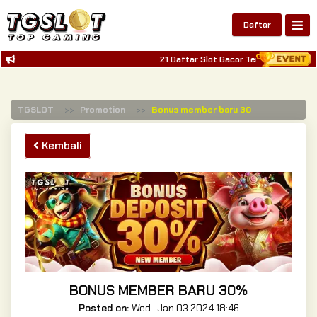
Daftar
21 Daftar Slot Gacor Terbaik Tahun 2
TGSLOT
Promotion
Bonus member baru 30
Kembali
BONUS MEMBER BARU 30%
Posted on:
Wed , Jan 03 2024 18:46