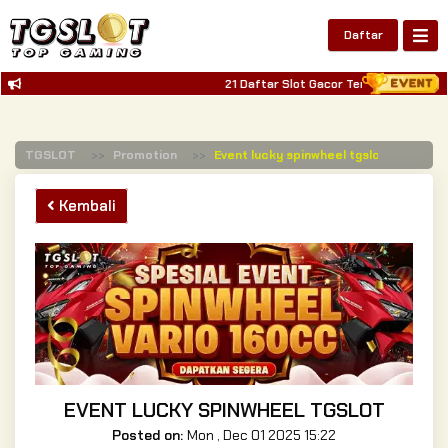
Daftar
21 Daftar Slot Gacor Terbaik Tahun 20
TGSLOT
Promotion
Event lucky spinwheel tgslot
Kembali
EVENT LUCKY SPINWHEEL TGSLOT
Posted on:
Mon , Dec 01 2025 15:22