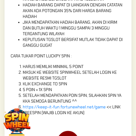
HADIAH BARANG DAPAT DI UANGKAN DENGAN CATATAN
AKAN ADA POTONGAN 35% DARI HARGA BARANG
HADIAH
JIKA MENDAPATKAN HADIAH BARANG, AKAN DI KIRIM
DAN BUTUH WAKTU 1 MINGGU SAMPAI 3 MINGGU
TERGANTUNG WILAYAH
KEPUTUSAN TGSLOT BERSIFAT MUTLAK TIDAK DAPAT DI
GANGGU GUGAT
CARA TUKAR POINT LUCKPY SPIN :
HARUS MEMILIKI MINIMAL 5 POINT
MASUK KE WEBSITE SPINWHEEL SETELAH LOGIN KE
WEBSITE RESMI TGSLOT
KLIK EXCHANGE TO SPIN
5 POIN = 1X SPIN
SETELAH MENDAPATKAN POIN SPIN, SILAHKAN SPIN YA
KKA SEMOGA BERUNTUNG ^^
https://keep-it-fun.fortunewheel.net/game
<< LINK
FREESPIN (WAJIB LOGIN KE AKUN)